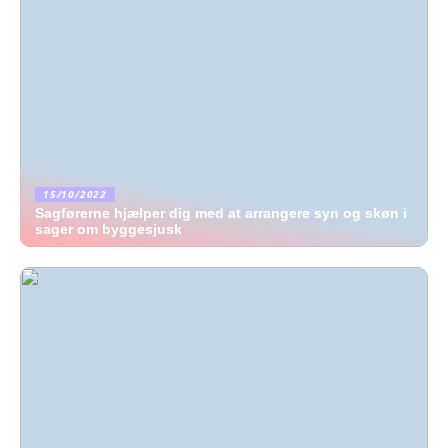
15/10/2022
Sagførerne hjælper dig med at arrangere syn og skøn i
sager om byggesjusk