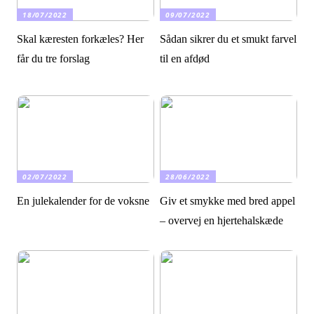
18/07/2022
09/07/2022
Skal kæresten forkæles? Her
Sådan sikrer du et smukt farvel
får du tre forslag
til en afdød
02/07/2022
28/06/2022
En julekalender for de voksne
Giv et smykke med bred appel
– overvej en hjertehalskæde