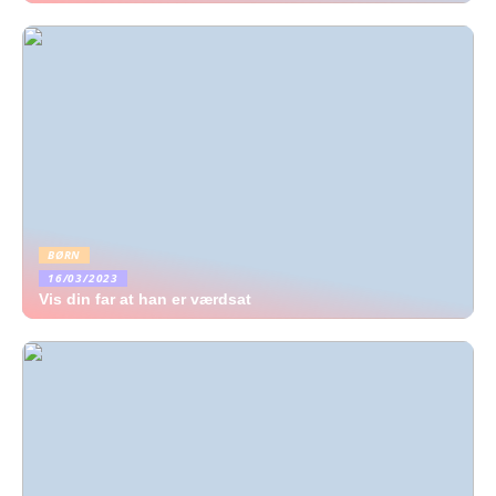
BØRN
16/03/2023
Vis din far at han er værdsat