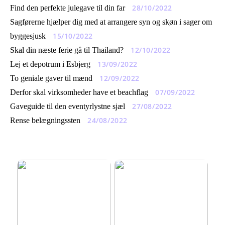
28/10/2022
Find den perfekte julegave til din far
Sagførerne hjælper dig med at arrangere syn og skøn i sager om
15/10/2022
byggesjusk
12/10/2022
Skal din næste ferie gå til Thailand?
13/09/2022
Lej et depotrum i Esbjerg
12/09/2022
To geniale gaver til mænd
07/09/2022
Derfor skal virksomheder have et beachflag
27/08/2022
Gaveguide til den eventyrlystne sjæl
24/08/2022
Rense belægningssten