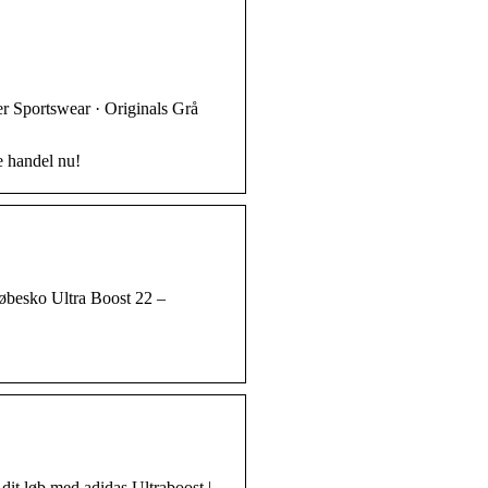
r Sportswear · Originals Grå
e handel nu!
Løbesko Ultra Boost 22 –
dit løb med adidas Ultraboost |