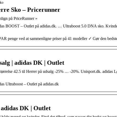
Sko
erre Sko – Pricerunner
nlign på PriceRunner »
didas BOOST – Outlet på adidas.dk. … Ultraboost 5.0 DNA sko. Kvinde
PAR penge ved at sammenligne priser på 41 modeller ✓ Gør den bedst
salg | adidas DK | Outlet
tørrelse 42.5 til Herrer på udsalg -25% … -20%. Unisport.dk. adidas 
das Ultraboost – Outlet på adidas.dk
 adidas DK | Outlet
l både mænd og kvinder. Find det tilbud, som passer dig bedst og boost 