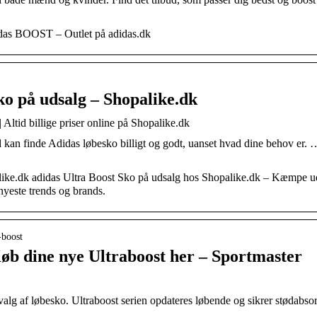
didas BOOST – Outlet på adidas.dk
ko på udsalg – Shopalike.dk
 Altid billige priser online på Shopalike.dk
id kan finde Adidas løbesko billigt og godt, uanset hvad dine behov e
like.dk adidas Ultra Boost Sko på udsalg hos Shopalike.dk – Kæmpe ud
yeste trends og brands.
-boost
Køb dine nye Ultraboost her – Sportmaster
valg af løbesko. Ultraboost serien opdateres løbende og sikrer stødabs