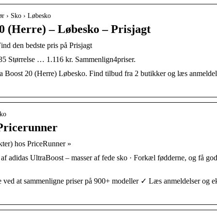
ehør › Sko › Løbesko
0 (Herre) – Løbesko – Prisjagt
ind den bedste pris på Prisjagt
5 Størrelse … 1.116 kr. Sammenlign4priser.
 Boost 20 (Herre) Løbesko. Find tilbud fra 2 butikker og læs anmeldel
Sko
 Pricerunner
kter) hos PriceRunner »
af adidas UltraBoost – masser af fede sko · Forkæl fødderne, og få gode
ved at sammenligne priser på 900+ modeller ✓ Læs anmeldelser og eks