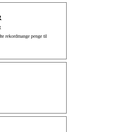
R
R
dte rekordmange penge til