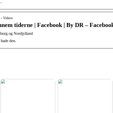
 …
 › Videos
nnem tiderne | Facebook | By DR – Faceboo
alborg og Nordjylland
 hade den.