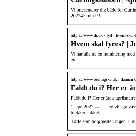
Vi præsenterer dig både for Curli
202247 min.P3 …
http s://www.dr.dk › lyd › hvem-skal
Hvem skal fyres? | J
Vi har alle tre en nominering med 
en …
http s://www.berlingske.dk › danmark
Faldt du i? Her er år
Faldt du i? Her er årets aprilsnarre
1. apr. 2022 — … Jeg vil sgu være
trækker stikket.
Tøffe som borgmester, ingen 1. ma