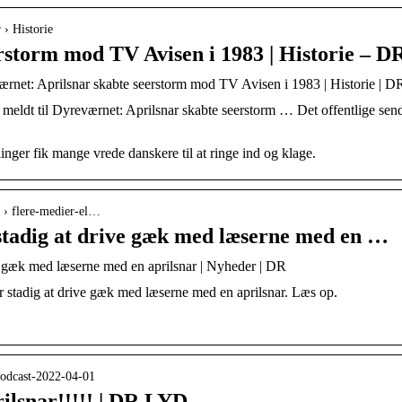
 › Historie
rstorm mod TV Avisen i 1983 | Historie – D
ærnet: Aprilsnar skabte seerstorm mod TV Avisen i 1983 | Historie | D
meldt til Dyreværnet: Aprilsnar skabte seerstorm … Det offentlige sen
nger fik mange vrede danskere til at ringe ind og klage.
e › flere-medier-el…
 stadig at drive gæk med læserne med en …
ve gæk med læserne med en aprilsnar | Nyheder | DR
r stadig at drive gæk med læserne med en aprilsnar. Læs op.
podcast-2022-04-01
ilsnar!!!!! | DR LYD