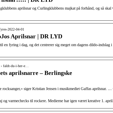
ngklubbens aprilsnar og Curlingklubbens majkat på forhånd, og så skal 
-fyres-2022-04-01
oJos Aprilsnar | DR LYD
til en fyring i dag, og det centrerer sig meget om dagens dildo-indslag
 › faldt-du-i-her-e…
ets aprilsnarre – Berlingske
 rocksanger,« siger Kristian Jensen i musikmediet Gaffas aprilsnar. … 0
j og varmechecks til rockere. Medierne har igen været kreative 1. april