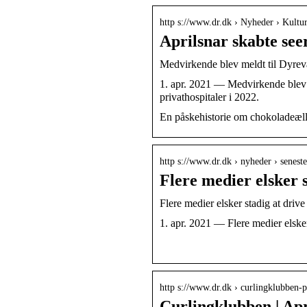
http s://www.dr.dk › Nyheder › Kultur
Aprilsnar skabte see
Medvirkende blev meldt til Dyrev
1. apr. 2021 — Medvirkende blev 
privathospitaler i 2022.
En påskehistorie om chokoladeælli
http s://www.dr.dk › nyheder › senest
Flere medier elsker
Flere medier elsker stadig at dri
1. apr. 2021 — Flere medier elske
­
http s://www.dr.dk › curlingklubben-
Curlingklubben | Apr