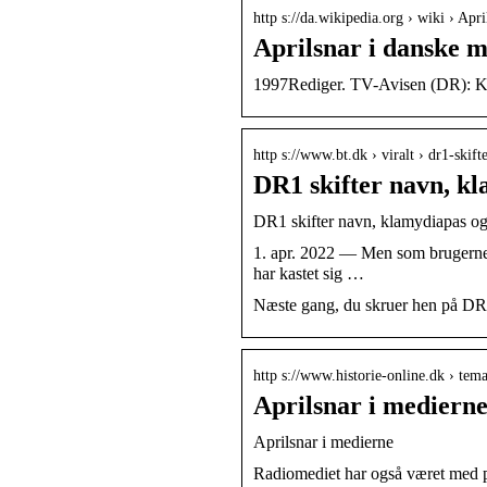
http s://da.wikipedia.org › wiki › A
Aprilsnar i danske m
1997Rediger. TV-Avisen (DR): Kli
http s://www.bt.dk › viralt › dr1-ski
DR1 skifter navn, k
DR1 skifter navn, klamydiapas og 
1. apr. 2022 — Men som brugerne i 
har kastet sig …
Næste gang, du skruer hen på DR1,
http s://www.historie-online.dk › tem
Aprilsnar i medierne
Aprilsnar i medierne
Radiomediet har også været med 