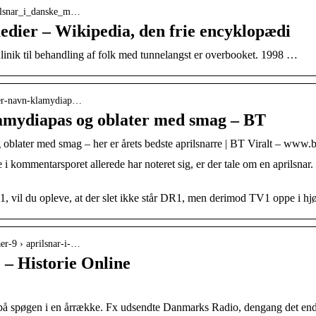
prilsnar_i_danske_m…
edier – Wikipedia, den frie encyklopædi
nik til behandling af folk med tunnelangst er overbooket. 1998 …
fter-navn-klamydiap…
lamydiapas og oblater med smag – BT
oblater med smag – her er årets bedste aprilsnarre | BT Viralt – www.b
kommentarsporet allerede har noteret sig, er der tale om en aprilsnar.
 vil du opleve, at der slet ikke står DR1, men derimod TV1 oppe i hjø
aer-9 › aprilsnar-i-…
 – Historie Online
på spøgen i en årrække. Fx udsendte Danmarks Radio, dengang det end