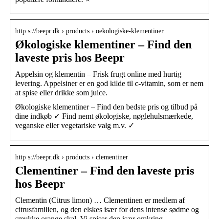
http s://beepr.dk › products › oekologiske-klementiner
Økologiske klementiner – Find den
laveste pris hos Beepr
Appelsin og klementin – Frisk frugt online med hurtig
levering. Appelsiner er en god kilde til c-vitamin, som er nem
at spise eller drikke som juice.
Økologiske klementiner – Find den bedste pris og tilbud på
dine indkøb ✓ Find nemt økologiske, nøglehulsmærkede,
veganske eller vegetariske valg m.v. ✓
http s://beepr.dk › products › clementiner
Clementiner – Find den laveste pris
hos Beepr
Clementin (Citrus limon) … Clementinen er medlem af
citrusfamilien, og den elskes især for dens intense sødme og
smukke orange skal. Vi spiser den især omkring …