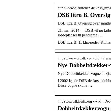
http s://www.jernbanen.dk › dsb_pvo
DSB litra B. Oversig
DSB litra B. Oversigt over samtli
21. mar. 2014 — DSB vil nu købe d
siddepladser til pendlerne …
DSB litra B. 11 klapsæder. Klima
http s://www.dsb.dk › om-dsb › Press
Nye Dobbeltdækker-v
Nye Dobbeltdækker-vogne til Sjæ
I 2002 lejede DSB de første dobbe
Disse vogne skulle …
http s://da.wikipedia.org › wiki › D
Dobbeltdækkervogn –