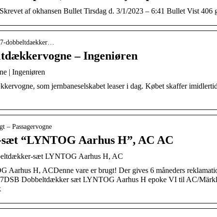
revet af okhansen Bullet Tirsdag d. 3/1/2023 – 6:41 Bullet Vist 406 
r-67-dobbeltdaekker…
ltdækkervogne – Ingeniøren
e | Ingeniøren
ervogne, som jernbaneselskabet leaser i dag. Købet skaffer imidlertid i
ugt – Passagervogne
-sæt “LYNTOG Aarhus H”, AC AC
beltdækker-sæt LYNTOG Aarhus H, AC
arhus H, ACDenne vare er brugt! Der gives 6 måneders reklamations
7DSB Dobbeltdækker sæt LYNTOG Aarhus H epoke VI til AC/Märklin-
k