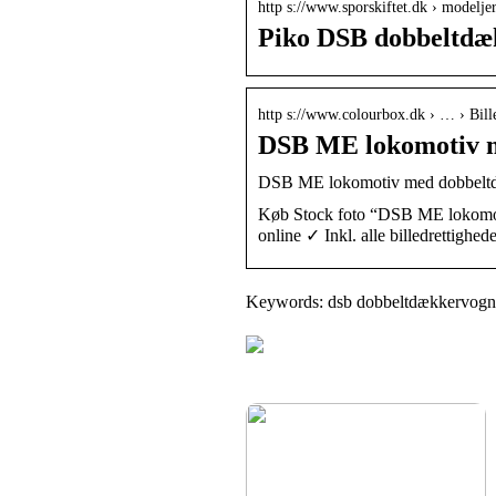
http s://www.sporskiftet.dk › modelje
Piko DSB dobbeltdæk
http s://www.colourbox.dk › … › Bil
DSB ME lokomotiv m
DSB ME lokomotiv med dobbeltdæk
Køb Stock foto “DSB ME lokomoti
online ✓ Inkl. alle billedrettighed
Keywords: dsb dobbeltdækkervogn