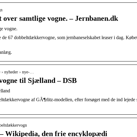
gn
t over samtlige vogne. – Jernbanen.dk
ge vogne.
e 67 dobbeltdækkervogne, som jernbaneselskabet leaser i dag. Købet s
anlæg.
e › nyheder › nye-…
ogne til Sjælland – DSB
lland
ltdækkervogne af GÃ¶rlitz-modellen, efter forsøget med de ind lejede s
obbeltdækkervogn
 Wikipedia, den frie encyklopædi