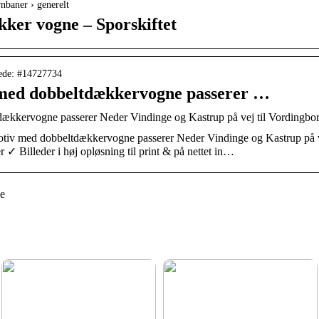
rnbaner › generelt
ker vogne – Sporskiftet
lede: #14727734
ed dobbeltdækkervogne passerer …
kervogne passerer Neder Vindinge og Kastrup på vej til Vordingborg
v med dobbeltdækkervogne passerer Neder Vindinge og Kastrup på vej
er ✓ Billeder i høj opløsning til print & på nettet in…
e