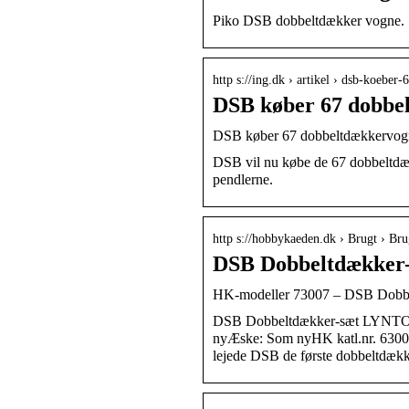
Piko DSB dobbeltdækker vogne. Sk
http s://ing.dk › artikel › dsb-koebe
DSB køber 67 dobbe
DSB køber 67 dobbeltdækkervogn
DSB vil nu købe de 67 dobbeltdækk
pendlerne.
http s://hobbykaeden.dk › Brugt › Br
DSB Dobbeltdækker
HK-modeller 73007 – DSB Dob
DSB Dobbeltdækker-sæt LYNTOG A
nyÆske: Som nyHK katl.nr. 6300
lejede DSB de første dobbeltdæk