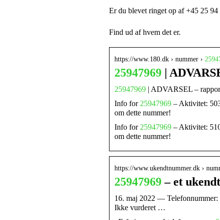
Er du blevet ringet op af +45 25 94
Find ud af hvem det er.
https://www.180.dk › nummer ›
2594
25947969
| ADVARSEL
25947969
| ADVARSEL – rapport
Info for
25947969
– Aktivitet: 50
om dette nummer!
Info for
25947969
– Aktivitet: 51
om dette nummer!
https://www.ukendtnummer.dk › num
25947969
– et ukend
16. maj 2022 — Telefonnummer:
Ikke vurderet …