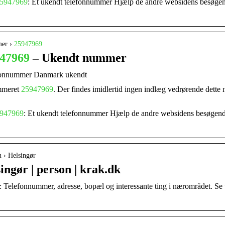
5947969
: Et ukendt telefonnummer Hjælp de andre websidens besøgend
mer ›
25947969
47969
– Ukendt nummer
fonnummer Danmark ukendt
ummeret
25947969
. Der findes imidlertid ingen indlæg vedrørende det
947969
: Et ukendt telefonnummer Hjælp de andre websidens besøgende
n › Helsingør
ingør | person | krak.dk
: Telefonnummer, adresse, bopæl og interessante ting i nærområdet. Se t