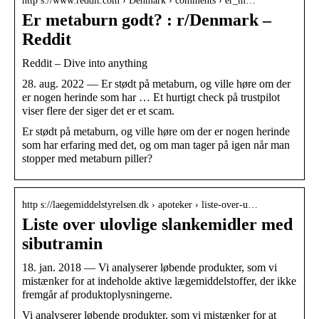
http s://www.reddit.com › Denmark › comments › er_m…
Er metaburn godt? : r/Denmark –
Reddit
Reddit – Dive into anything
28. aug. 2022 — Er stødt på metaburn, og ville høre om der
er nogen herinde som har … Et hurtigt check på trustpilot
viser flere der siger det er et scam.
Er stødt på metaburn, og ville høre om der er nogen herinde
som har erfaring med det, og om man tager på igen når man
stopper med metaburn piller?
http s://laegemiddelstyrelsen.dk › apoteker › liste-over-u…
Liste over ulovlige slankemidler med
sibutramin
18. jan. 2018 — Vi analyserer løbende produkter, som vi
mistænker for at indeholde aktive lægemiddelstoffer, der ikke
fremgår af produktoplysningerne.
Vi analyserer løbende produkter, som vi mistænker for at