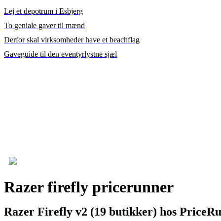
Lej et depotrum i Esbjerg
To geniale gaver til mænd
Derfor skal virksomheder have et beachflag
Gaveguide til den eventyrlystne sjæl
Razer firefly pricerunner
Razer Firefly v2 (19 butikker) hos PriceRu