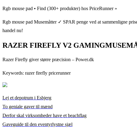
Rgb mouse pad • Find (300+ produkter) hos PriceRunner »
Rgb mouse pad Musemåtter ✓ SPAR penge ved at sammenligne priser 
handel nu!
RAZER FIREFLY V2 GAMINGMUSEMÅT
Razer Firefly giver større præcision – Power.dk
Keywords: razer firefly pricerunner
Lej et depotrum i Esbjerg
To geniale gaver til mænd
Derfor skal virksomheder have et beachflag
Gaveguide til den eventyrlystne sjæl