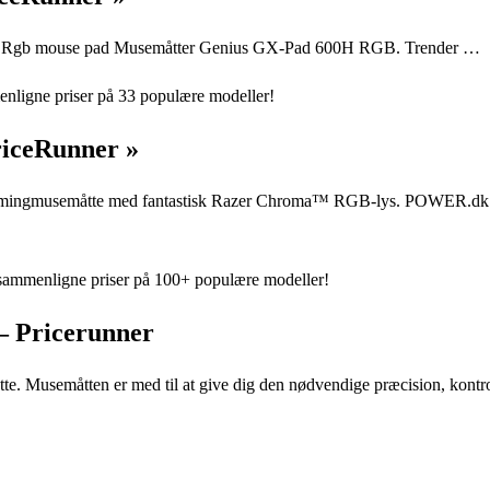
ser · Rgb mouse pad Musemåtter Genius GX-Pad 600H RGB. Trender …
ligne priser på 33 populære modeller!
riceRunner »
usemåtte med fantastisk Razer Chroma™ RGB-lys. POWER.dk 
ammenligne priser på 100+ populære modeller!
– Pricerunner
tte. Musemåtten er med til at give dig den nødvendige præcision, kontr