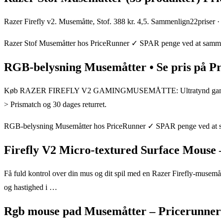
Razer Firefly v2. Musemåtte, Stof. 388 kr. 4,5. Sammenlign22pri
Razer Stof Musemåtter hos PriceRunner ✓ SPAR penge ved at sammen
RGB-belysning Musemåtter • Se pris på P
Køb RAZER FIREFLY V2 GAMINGMUSEMÅTTE: Ultratynd gamingm
> Prismatch og 30 dages returret.
RGB-belysning Musemåtter hos PriceRunner ✓ SPAR penge ved at s
Firefly V2 Micro-textured Surface Mouse 
Få fuld kontrol over din mus og dit spil med en Razer Firefly-musemå
og hastighed i …
Rgb mouse pad Musemåtter – Pricerunner