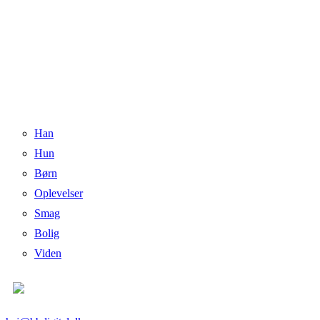
Han
Hun
Børn
Oplevelser
Smag
Bolig
Viden