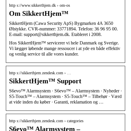
http s://www.sikkerthjem.dk › om-os
Om SikkertHjem™
SikkertHjem (Cawa Security ApS) Bygmarken 4A 3650
Ølstykke. CVR-nummer: 33771894. Telefon: 36 96 95 00.
E-mail: support@sikkerthjem.dk. Etableret i 2008.
Hos SikkertHjem™ servicerer vi hele Danmark og Sverige.
Vi lægger løbende mange ressoucer i at yde en både effektiv
og venlig service til alle vores kunder.
http s://sikkerthjem.zendesk.com › …
SikkertHjem™ Support
S6evo™ Alarmsystem · S6evo™ – Alarmsystem · Nyheder ·
S5-Touch™ – Alarmsystem · S5-Touch™ – Tilbehør · Værd
at vide inden du køber · Garanti, reklamation og …
http s://sikkerthjem.zendesk.com › categories
S6evo™ Alarmsystem –