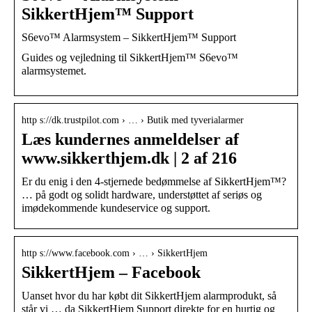
SikkertHjem™ Support
S6evo™ Alarmsystem – SikkertHjem™ Support
Guides og vejledning til SikkertHjem™ S6evo™
alarmsystemet.
http s://dk.trustpilot.com › … › Butik med tyverialarmer
Læs kundernes anmeldelser af
www.sikkerthjem.dk | 2 af 216
Er du enig i den 4-stjernede bedømmelse af SikkertHjem™?
… på godt og solidt hardware, understøttet af seriøs og
imødekommende kundeservice og support.
http s://www.facebook.com › … › SikkertHjem
SikkertHjem – Facebook
Uanset hvor du har købt dit SikkertHjem alarmprodukt, så
står vi … da SikkertHjem Support direkte for en hurtig og