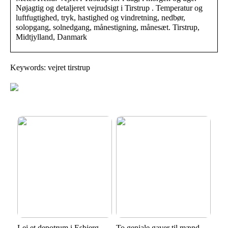
Nøjagtig og detaljeret vejrudsigt i Tirstrup . Temperatur og
luftfugtighed, tryk, hastighed og vindretning, nedbør,
solopgang, solnedgang, månestigning, månesæt. Tirstrup,
Midtjylland, Danmark
Keywords: vejret tirstrup
Lej et depotrum i Esbjerg
To geniale gaver til mænd