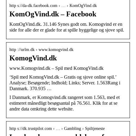
http s://da-dk.facebook.com › … › KomOgVind.dk
KomOgVind.dk – Facebook
KomOgVind.dk. 31.146 Synes godt om. Komogvind er en
side for alle der er glade for at spille hyggelige og sjove spil.
http ://urlm.dk › www.komogvind.dk
KomogVind.dk
www.Komogvind.dk – Spil med KomogVind.dk
‘Spil med KomogVind.dk – Gratis og sjove online spil.’
Analyse; Besøgende; Indhold; Links; Server. 1.563Rang i
Danmark. 370.935 …
I Danmark, er Komogvind.dk rangeret som 1.563, med et
estimeret månedligt besøgsantal på 76.561. Klik for at se
andre data omkring dette website.
http s://dk.trustpilot.com › … › Gambling › Spiltjeneste